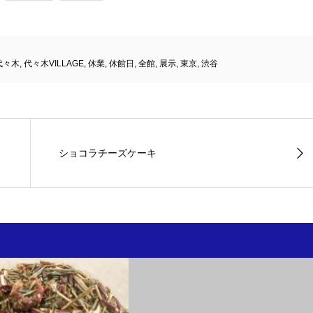
代々木
,
代々木VILLAGE
,
休業
,
休館日
,
全館
,
展示
,
東京
,
渋谷
。
ショコラチーズケーキ