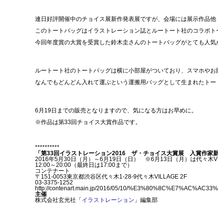
連日好評開催中のチョイス展新作発表展ですが、会場には展示作品他
このトートバッグはイラストレーション誌とルートート社のコラボト
今回年度賞の大賞を受賞した鈴木圭さんのトートバッグがとても人気
ルートート社のトートバッグは横に小部屋がついており、スマホやお
なんでもどんどん入れて運ぶという運搬用バッグとして生まれたトー
6月19日までの販売となりますので、気になる方はお早めに。
※作品は第33回チョイス大賞作品です。
**********
「第33回イラストレーション2016 ザ・チョイス大賞展 入賞作家
2016年5月30日（月）～6月19日（日） ※6月13日（月）は代々木V
12:00～20:00（最終日は17:00まで）
コンテナート
〒151-0053東京都渋谷区代々木1-28-9代々木VILLAGE 2F
03-3375-1252
http://contenart.main.jp/2016/05/10/%E3%80%8C%
主催
株式会社玄光社「
イラストレーション
」編集部