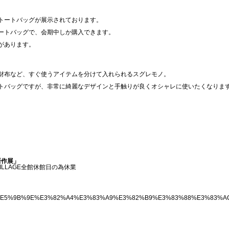
トートバッグが展示されております。
ートバッグで、会期中しか購入できます。
があります。
財布など、すぐ使うアイテムを分けて入れられるスグレモノ。
トバッグですが、非常に綺麗なデザインと手触りが良くオシャレに使いたくなりま
新作展」
ILLAGE全館休館日の為休業
E7%AC%AC33%E5%9B%9E%E3%82%A4%E3%83%A9%E3%82%B9%E3%83%88%