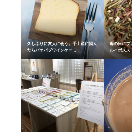
久しぶりに友人に会う。手土産に悩ん
母の日にプ
だらバオバブワインケー...
ルイボススト