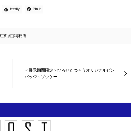
feedly
Pin it
紅茶
,
紅茶専門店
＜展示期間限定＞ひろせたつろうオリジナルピン
バッジ～ゾウケー...