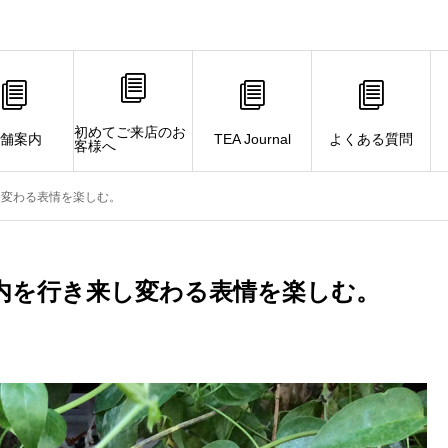
初めてご来店のお
舗案内
TEA Journal
よくある質問
客様へ
し変わる表情を楽しむ。
内を行き来し変わる表情を楽しむ。