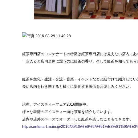
紅茶専門店のコンテナートの特徴は紅茶専門店には見えない店内にあ
一歩入ると店内全体に漂うのは紅茶の香り、そして紅茶を知ってもら
紅茶を文化・生活・交流・音楽・イベントなどと紐付けて紹介してい
長い店内を行き来すると様々に変化する表情をお楽しみください。
現在、アイスティーフェア2016開催中。
様々な表情のアイスティー向け茶葉を紹介しています。
店内や店外スペースでオーダーした紅茶を楽しむこともできます。
http://contenart.main.jp/2016/05/10/%E6%9A%91%