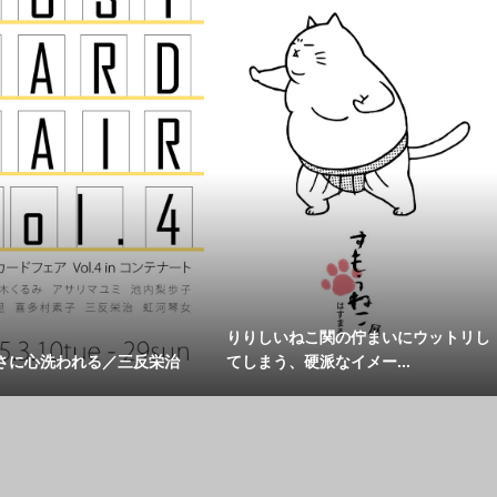
りりしいねこ関の佇まいにウットリし
さに心洗われる／三反栄治
てしまう、硬派なイメー...