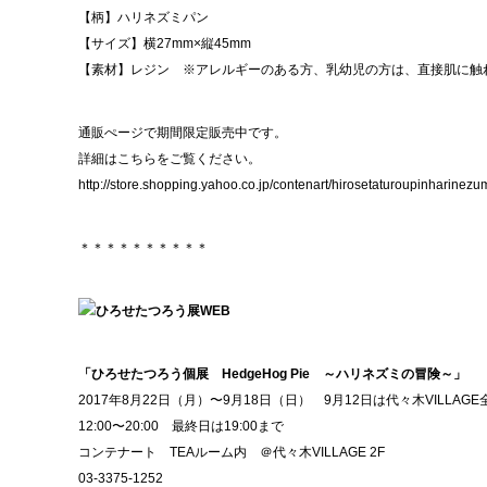
【柄】ハリネズミパン
【サイズ】横27mm×縦45mm
【素材】レジン ※アレルギーのある方、乳幼児の方は、直接肌に触
通販ぺージで期間限定販売中です。
詳細はこちらをご覧ください。
http://store.shopping.yahoo.co.jp/contenart/hirosetaturoupinharinezu
＊＊＊＊＊＊＊＊＊＊
「ひろせたつろう個展 HedgeHog Pie ～ハリネズミの冒険～」
2017年8月22日（月）〜9月18日（日） 9月12日は代々木VILLA
12:00〜20:00 最終日は19:00まで
コンテナート TEAルーム内 ＠代々木VILLAGE 2F
03-3375-1252