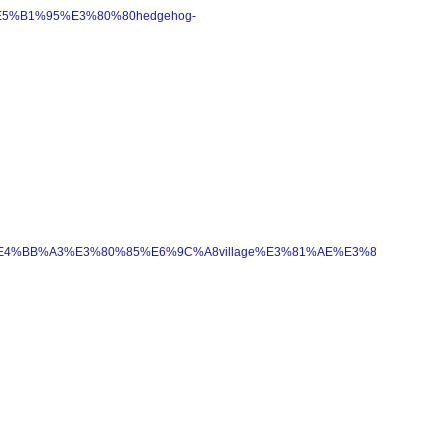
E5%B1%95%E3%80%80hedgehog-
2%8B%E4%BB%A3%E3%80%85%E6%9C%A8village%E3%81%AE%E3%82%A2%