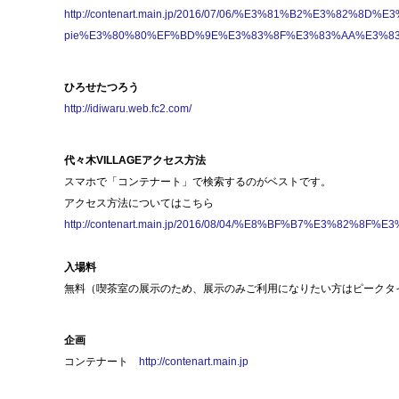
http://contenart.main.jp/2016/07/06/%E3%81%B2%E3%
pie%E3%80%80%EF%BD%9E%E3%83%8F%E3%83%AA%E3%8
ひろせたつろう
http://idiwaru.web.fc2.com/
代々木VILLAGEアクセス方法
スマホで「コンテナート」で検索するのがベストです。
アクセス方法についてはこちら
http://contenart.main.jp/2016/08/04/%E8%BF%B7%E
入場料
無料（喫茶室の
展
示のため、
展
示のみご利用になりたい方はピークタ
企画
コンテナート
http://contenart.main.jp