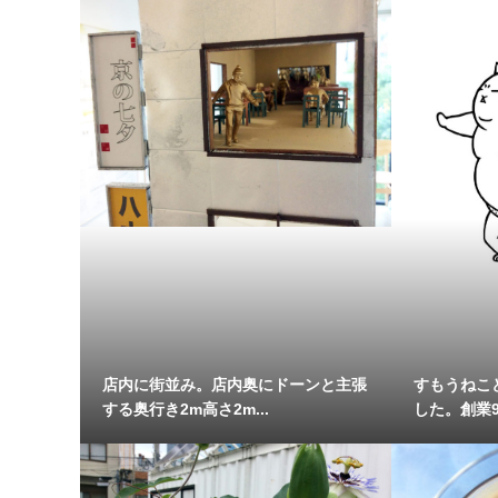
店内に街並み。店内奥にドーンと主張
すもうねこ
する奥行き2m高さ2m...
した。創業9