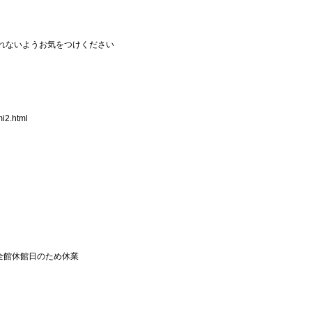
れないようお気をつけください
mi2.html
GE全館休館日のため休業