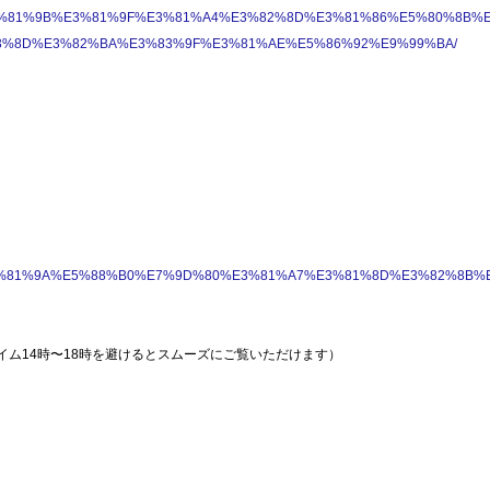
82%8D%E3%81%9B%E3%81%9F%E3%81%A4%E3%82%8D%E3%81%86%E5%80%8B%
3%8D%E3%82%BA%E3%83%9F%E3%81%AE%E5%86%92%E9%99%BA/
3%82%8F%E3%81%9A%E5%88%B0%E7%9D%80%E3%81%A7%E3%81%8D%E3%8
イム14時〜
18時を避けるとスムーズにご覧いただけます）