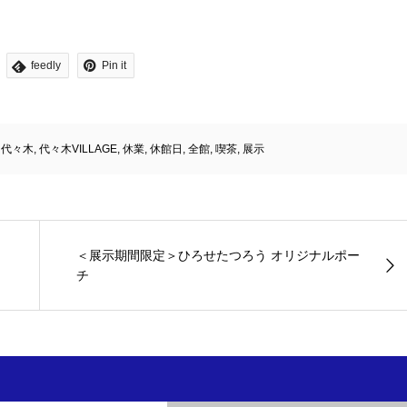
feedly
Pin it
,
代々木
,
代々木VILLAGE
,
休業
,
休館日
,
全館
,
喫茶
,
展示
＜展示期間限定＞ひろせたつろう オリジナルポー
チ