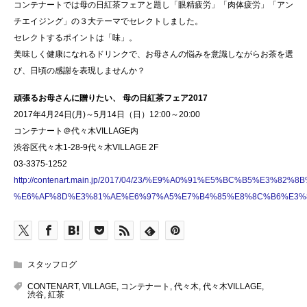
コンテナートでは母の日紅茶フェアと題し「眼精疲労」「肉体疲労」「アン
チエイジング」の３大テーマでセレクトしました。
セレクトするポイントは「味」。
美味しく健康になれるドリンクで、お母さんの悩みを意識しながらお茶を選
び、日頃の感謝を表現しませんか？
頑張るお母さんに贈りたい、 母の日紅茶フェア2017
2017年4月24日(月)～5月14日（日）12:00～20:00
コンテナート＠代々木VILLAGE内
渋谷区代々木1-28-9代々木VILLAGE 2F
03-3375-1252
http://contenart.main.jp/2017/04/23/%E9%A0%91%E5%BC%B5%
%E6%AF%8D%E3%81%AE%E6%97%A5%E7%B4%85%E8%8C%B6%E3%8
スタッフログ
CONTENART
,
VILLAGE
,
コンテナート
,
代々木
,
代々木VILLAGE
,
渋谷
,
紅茶