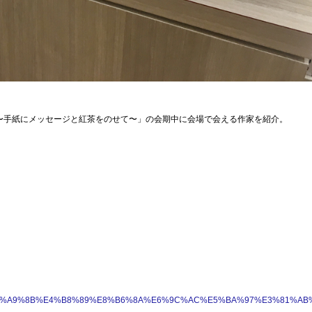
ー〜手紙にメッセージと紅茶をのせて〜」の会期中に会場で会える作家を紹介。
E6%9C%AC%E6%A9%8B%E4%B8%89%E8%B6%8A%E6%9C%AC%E5%BA%97%E