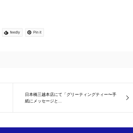
feedly
Pin it
日本橋三越本店にて「グリーティングティー〜手
紙にメッセージと...