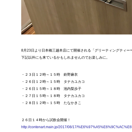
8月23日より日本橋三越本店にて開催される「グリーティングティ
下記以外にも来ているかもしれませんのでお楽しみに。
・２３日１２時～１５時 鈴野麻衣
・２６日１２時～１５時 タナカユカコ
・２６日１５時～１８時 池内梨歩子
・２７日１５時～１８時 タナカユカコ
・２８日１２時～１５時 たなかきこ
２６日１４時から試飲会開催！
http://contenart.main.jp/2017/08/17/%E6%97%A5%