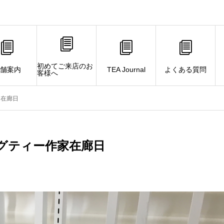
初めてご来店のお
舗案内
TEA Journal
よくある質問
客様へ
家在廊日
グティー作家在廊日