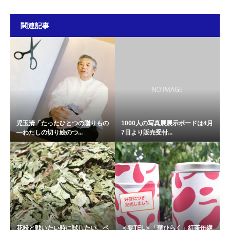
関連記事
児玉清「たったひとつの贈りもの
1000人の写真展展示ボードは4月
―わたしの切り絵のつ...
7日より販売受付...
花粉と戦いたい時に試したい、ペ
＜要TEL＞「華ひらく」紅茶缶継