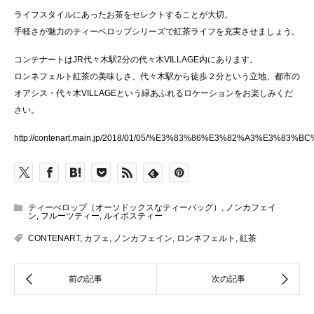
ライフスタイルにあったお茶をセレクトすることが大切。
手軽さが魅力のティーベロップシリーズで紅茶ライフを充実させましょう。
コンテナートはJR代々木駅2分の代々木VILLAGE内にあります。
ロンネフェルト紅茶の美味しさ、代々木駅から徒歩２分という立地、都市の
オアシス・代々木VILLAGEという緑あふれるロケーションをお楽しみくだ
さい。
http://contenart.main.jp/2018/01/05/%E3%83%86%E3%82%A
ティーべロップ（オーソドックスなティーバッグ）
,
ノンカフェイ
ン
,
フルーツティー
,
ルイボスティー
CONTENART
,
カフェ
,
ノンカフェイン
,
ロンネフェルト
,
紅茶