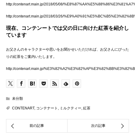
http://contenart.main.jp/2018/05/08/%E8%87%AA%E5%88%8
http://contenart.main.jp/2018/03/26/%E9%A0%91%E5%BC%B
現在、コンテンートでは父の日に向けた紅茶を紹介し
ています
お父さんのキャラクターや思いをお聞かせいただければ、お父さんにぴった
りの紅茶をご案内いたします。
http://contenart.main.jp/%E3%82%A2%E3%82%AF%E3%82%BB
未分類
CONTENART
,
コンテナート
,
ミルクティー
,
紅茶