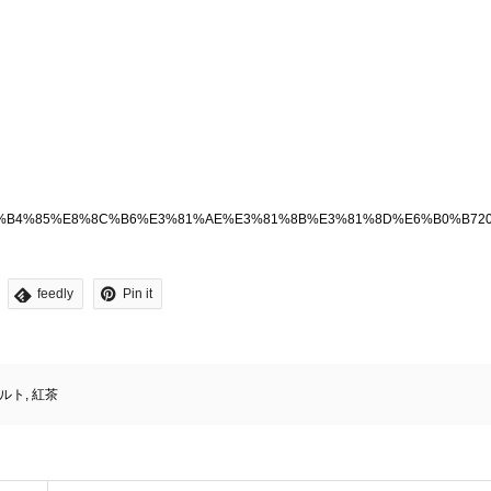
3%82%8B%E7%B4%85%E8%8C%B6%E3%81%AE%E3%81%8B%E3%81%8D%E6%
feedly
Pin it
ルト
,
紅茶