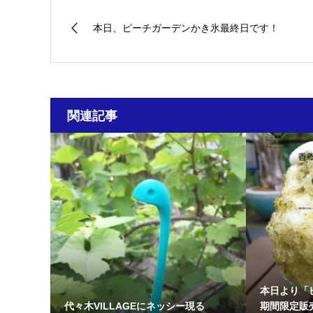
本日、ピーチガーデンかき氷最終日です！
関連記事
本日より「
代々木VILLAGEにネッシー現る
期間限定販