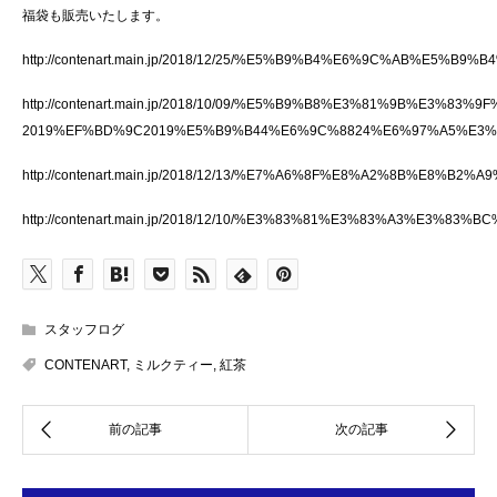
福袋も販売いたします。
http://contenart.main.jp/2018/12/25/%E5%B9%B4%E6%9C%AB%
http://contenart.main.jp/2018/10/09/%E5%B9%B8%E3%81%9B%
2019%EF%BD%9C2019%E5%B9%B44%E6%9C%8824%E6%97%A5%E3
http://contenart.main.jp/2018/12/13/%E7%A6%8F%E8%A2%8B%E
http://contenart.main.jp/2018/12/10/%E3%83%81%E3%83%A
スタッフログ
CONTENART
,
ミルクティー
,
紅茶