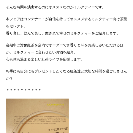
そんな時間を演出するのにオススメなのが
ミルク
ティ
ーです。
本フェアはコンテナートが自信を持ってオススメする
ミルク
ティ
ー
向け茶葉
をセレクト。
香り良し、飲んで良し、
癒されて幸せの
ミルク
ティ
ーをご紹介します。
会期中は対象紅茶を店内でオーダーでき香りと味をお楽しみいただ
けるほ
か、
ミルク
ティ
ーに合わせたいお酒を紹介。
心も体も温まる楽しい紅茶ライフを応援します。
相手にも自分にもプレゼントしたくなる紅茶達と大切な時間を過ご
しません
か？
＊＊＊＊＊＊＊＊＊＊