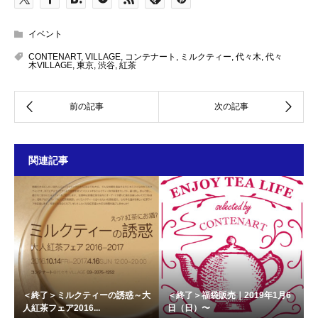
イベント
CONTENART
,
VILLAGE
,
コンテナート
,
ミルクティー
,
代々木
,
代々
木VILLAGE
,
東京
,
渋谷
,
紅茶
関連記事
＜終了＞ミルクティーの誘惑～大
＜終了＞福袋販売｜2019年1月6
人紅茶フェア2016...
日（日）〜