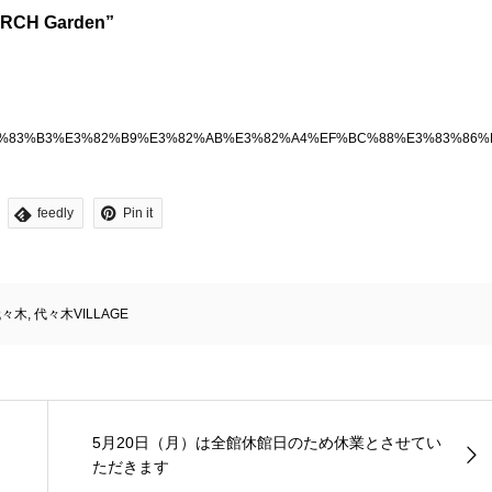
RCH Garden”
3%83%A2%E3%83%B3%E3%82%B9%E3%82%AB%E3%82%A4%EF%BC%88%E3%8
feedly
Pin it
代々木
,
代々木VILLAGE
5月20日（月）は全館休館日のため休業とさせてい
ただきます